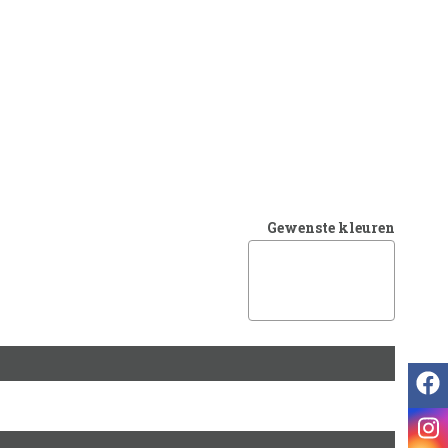
Gewenste kleuren
f
i