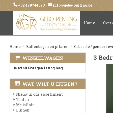
+32 479744373
info@gebo-renting.be
Home
Over 
Home
Ballonbogen en pilaren
Geboorte / gender rev
3 Bedr
WINKELWAGEN
Je winkelwagen is nog leeg.
WAT WILT U HUREN?
Nieuw in ons assortiment
Tenten
Meubilair
Linnen