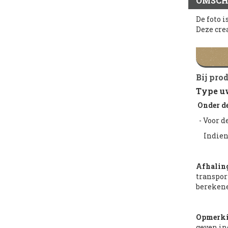
OMSCH
De foto i
Deze cre
Bij pro
Type uw
Onder d
- Voor d
Indien 
Afhaling
transpor
berekene
Opmerki
geven ind