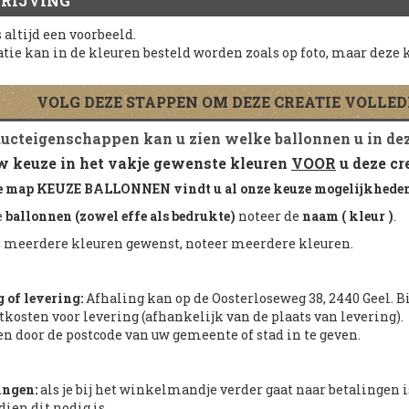
RIJVING
s altijd een voorbeeld.
atie kan in de kleuren besteld worden zoals op foto, maar dez
VOLG DEZE STAPPEN OM DEZE CREATIE VOLLE
ducteigenschappen kan u zien welke ballonnen u in de
 keuze in het vakje gewenste kleuren
VOOR
u deze cr
e map KEUZE BALLONNEN vindt u al onze keuze mogelijkhede
e
ballonnen (zowel effe als bedrukte)
noteer de
naam ( kleur )
.
meerdere kleuren gewenst, noteer meerdere kleuren.
 of levering:
Afhaling kan op de Oosterloseweg 38, 2440 Geel. Bi
tkosten voor levering (afhankelijk van de plaats van levering)
n door de postcode van uw gemeente of stad in te geven.
ngen:
als je bij het winkelmandje verder gaat naar betalingen 
ien dit nodig is.