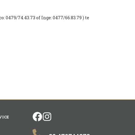
o: 0479/74.43.73 of Inge: 0477/66.83.79 ) te
facebook
instagram
VICE