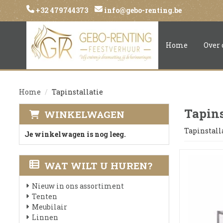
+32 479744373
info@gebo-renting.be
Home
Over 
Home
Tapinstallatie
Tapins
WINKELWAGEN
Tapinstall
Je winkelwagen is nog leeg.
WAT WILT U HUREN?
Nieuw in ons assortiment
Tenten
Meubilair
Linnen