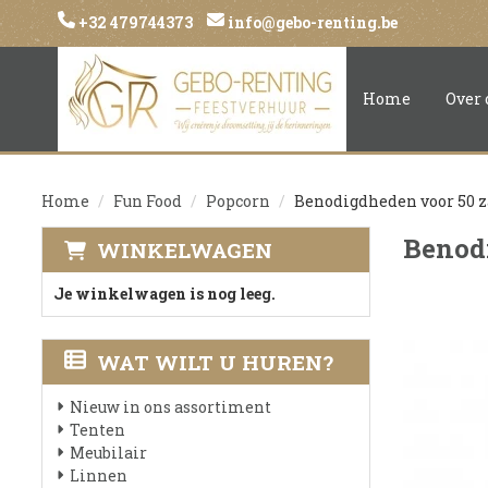
+32 479744373
info@gebo-renting.be
Home
Over 
Home
Fun Food
Popcorn
Benodigdheden voor 50 z
Benodi
WINKELWAGEN
Je winkelwagen is nog leeg.
WAT WILT U HUREN?
Nieuw in ons assortiment
Tenten
Meubilair
Linnen