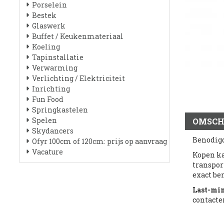
Porselein
Bestek
Glaswerk
Buffet / Keukenmateriaal
Koeling
Tapinstallatie
Verwarming
Verlichting / Elektriciteit
Inrichting
Fun Food
Springkastelen
Spelen
OMSCH
Skydancers
Benodigdh
Ofyr 100cm of 120cm: prijs op aanvraag
Vacature
Kopen k
transpor
exact be
Last-mi
contacte