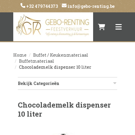
+32 479744373
info@gebo-renting.be
Naar winkelwa
Toggle 
Home
Buffet / Keukenmateriaal
Buffetmateriaal
Chocolademelk dispenser 10 liter
Bekijk Categorieën
Chocolademelk dispenser
10 liter