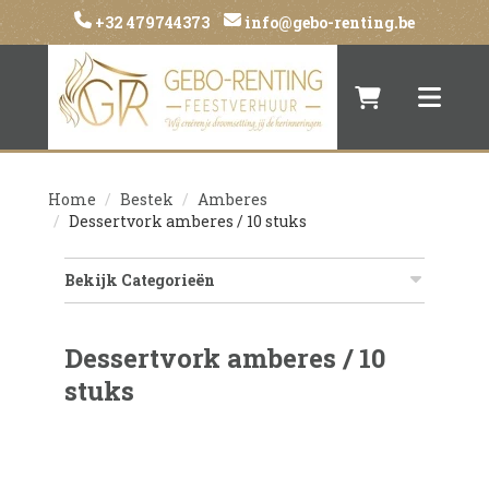
+32 479744373
info@gebo-renting.be
Naar winkelwa
Toggle 
Home
Bestek
Amberes
Dessertvork amberes / 10 stuks
Bekijk Categorieën
Dessertvork amberes / 10
stuks