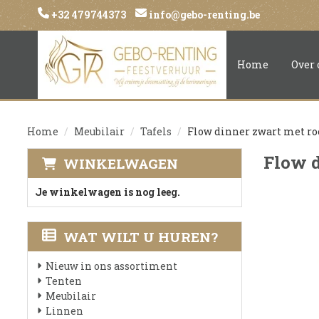
+32 479744373
info@gebo-renting.be
Home
Over 
Home
Meubilair
Tafels
Flow dinner zwart met ro
Flow d
WINKELWAGEN
Je winkelwagen is nog leeg.
WAT WILT U HUREN?
Nieuw in ons assortiment
Tenten
Meubilair
Linnen