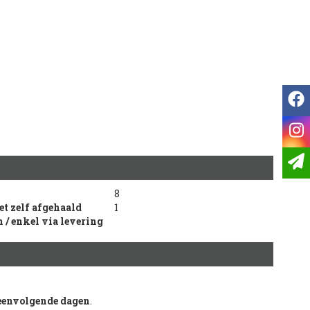
f
i
8
et zelf afgehaald
1
 / enkel via levering
eenvolgende dagen
.