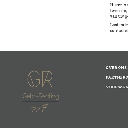
Huren va
levering
van uw g
Last-mi
contacte
OVER ONS
PARTNERS
VOORWAA