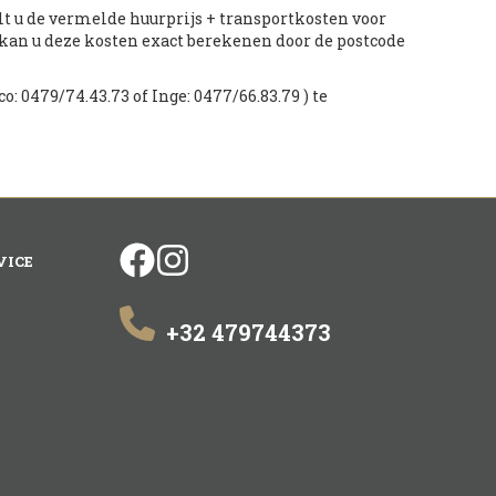
alt u de vermelde huurprijs + transportkosten voor
 kan u deze kosten exact berekenen door de postcode
o: 0479/74.43.73 of Inge: 0477/66.83.79 ) te
facebook
instagram
VICE
+32 479744373