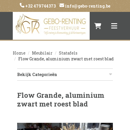
+32 479744373
info@gebo-renting.be
Naar winkelwa
Toggle 
Home
Meubilair
Statafels
Flow Grande, aluminium zwart met roest blad
Bekijk Categorieën
Flow Grande, aluminium
zwart met roest blad