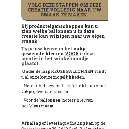
VOLG DEZE STAPPEN OM DEZE
CREATIE VOLLEDIG NAAR UW
SMAAK TE MAKEN.
Bij producteigenschappen kan u
zien welke ballonnen u in deze
creatie kan wijzigen naar uw eigen
smaak.
Type uw keuze in het
vakje
gewenste kleuren
VOOR
u deze
creatie in het winkelmandje
plaatst.
Onder de map KEUZE BALLONNEN vindt
u al onze keuze mogelijkheden.
- Noteer het gewenste cijfer + kleur in het
vakje gewenste kleuren
- Voor de
ballonnen
, noteer hiervan
het
kleur/naam.
Afhaling of levering:
Afhaling kan op de
Oosterloseweg 38, 2440 Geel. Bij levering