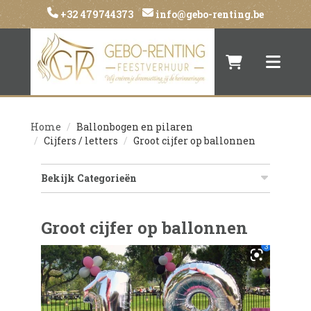
+32 479744373
info@gebo-renting.be
Naar winkelwa
Toggle 
Home
Ballonbogen en pilaren
Cijfers / letters
Groot cijfer op ballonnen
Bekijk Categorieën
Groot cijfer op ballonnen