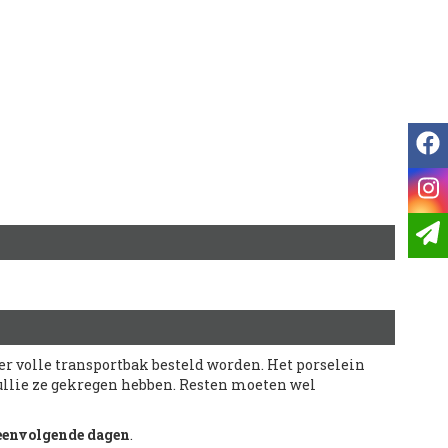
f
i
r volle transportbak besteld worden. Het porselein
 jullie ze gekregen hebben. Resten moeten wel
eenvolgende dagen
.