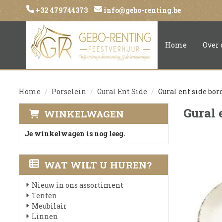
+32 479744373
info@gebo-renting.be
Home
Over 
Home
Porselein
Gural Ent Side
Gural ent side bo
Gural 
WINKELWAGEN
Je winkelwagen is nog leeg.
WAT WILT U HUREN?
Nieuw in ons assortiment
Tenten
Meubilair
Linnen