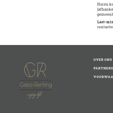
Huren ka
(afhanke
gemeente
Last-mi
contacte
OVER ONS
PARTNERS
VOORWAA