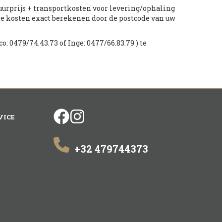
huurprijs + transportkosten voor levering/ophaling
ze kosten exact berekenen door de postcode van uw
o: 0479/74.43.73 of Inge: 0477/66.83.79 ) te
facebook
instagram
VICE
+32 479744373