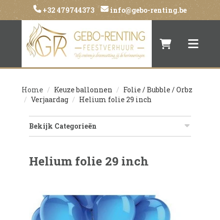
+32 479744373
info@gebo-renting.be
Naar winkelwa
Toggle 
Home
Keuze ballonnen
Folie / Bubble / Orbz
Verjaardag
Helium folie 29 inch
Bekijk Categorieën
Helium folie 29 inch