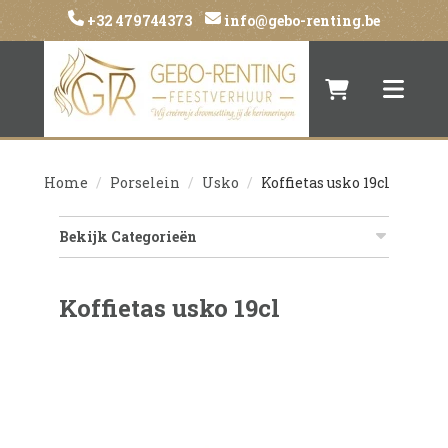
+32 479744373
info@gebo-renting.be
Naar winkelwa
Toggle 
Home
Porselein
Usko
Koffietas usko 19cl
Bekijk Categorieën
Koffietas usko 19cl