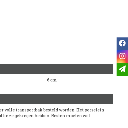
f
i
6 cm
r volle transportbak besteld worden. Het porselein
 jullie ze gekregen hebben. Resten moeten wel