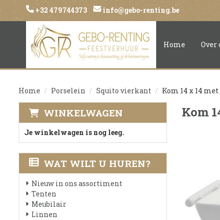
+32 479744373
info@gebo-renting.be
Home
Over 
Home
Porselein
Squito vierkant
Kom 14 x 14 met
Kom 14
WINKELWAGEN
Je winkelwagen is nog leeg.
WAT WILT U HUREN?
Nieuw in ons assortiment
Tenten
Meubilair
Linnen