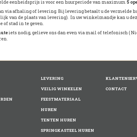
lde eenheidsprijs is voor een huurperiode van maximum
5 op
n via afhaling of levering. Bij levering betaalt u de vermelde 
lijk van de plaats van levering). In uw winkelmandje kan u de
 of stad in te geven.
nute
iets nodig, gelieve ons dan even via mail of telefonisch ( Nic
ren.
LEVERING
KLANTENSER
VEILIG WINKELEN
CONTACT
RDEN
FEESTMATERIAAL
HUREN
TENTEN HUREN
SPRINGKASTEEL HUREN