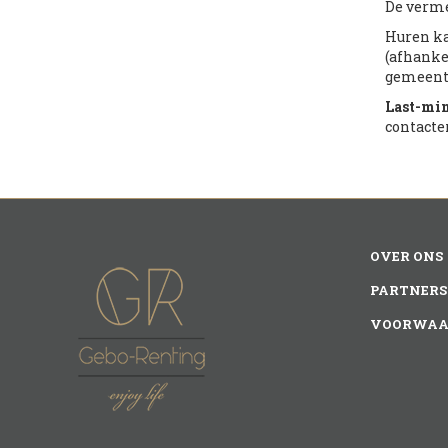
De verme
Huren ka
(afhanke
gemeente
Last-mi
contacte
OVER ONS
PARTNERS
VOORWAA