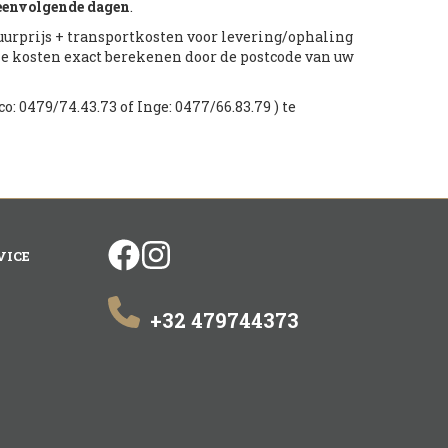
eenvolgende dagen
.
huurprijs + transportkosten voor levering/ophaling
ze kosten exact berekenen door de postcode van uw
o: 0479/74.43.73 of Inge: 0477/66.83.79 ) te
facebook
instagram
VICE
+32 479744373