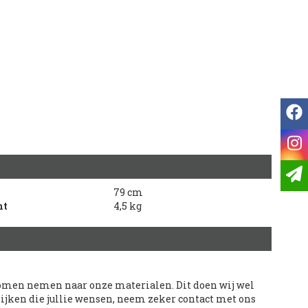
f
i
79 cm
ht
4,5 kg
 komen nemen naar onze materialen. Dit doen wij wel
kijken die jullie wensen, neem zeker contact met ons