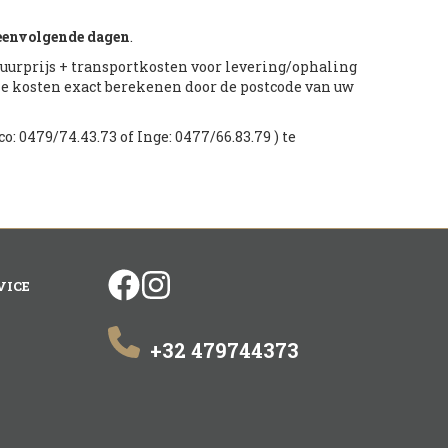
eenvolgende dagen
.
 huurprijs + transportkosten voor levering/ophaling
ze kosten exact berekenen door de postcode van uw
o: 0479/74.43.73 of Inge: 0477/66.83.79 ) te
facebook
instagram
VICE
+32 479744373