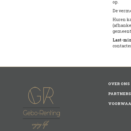
op.
De verme
Huren k
(afhanke
gemeente
Last-mi
contacte
OVER ONS
PARTNERS
VOORWAA