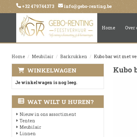
+32 479744373
info@gebo-renting.be
Home
Over 
Home
Meubilair
Barkrukken
Kubo bar wit met ve
Kubo b
WINKELWAGEN
Je winkelwagen is nog leeg.
WAT WILT U HUREN?
Nieuw in ons assortiment
Tenten
Meubilair
Linnen