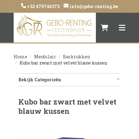
+32 479744373
info@gebo-renting.be
Naar winkelwa
Toggle 
Home
Meubilair
Barkrukken
Kubo bar zwart met velvet blauw kussen
Bekijk Categorieën
Kubo bar zwart met velvet
blauw kussen