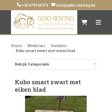
+32 479744373
info@gebo-renting.be
Naar winkelwa
Toggle 
Home
Meubilair
Statafels
Kubo smart zwart met eiken blad
Bekijk Categorieën
Kubo smart zwart met
eiken blad