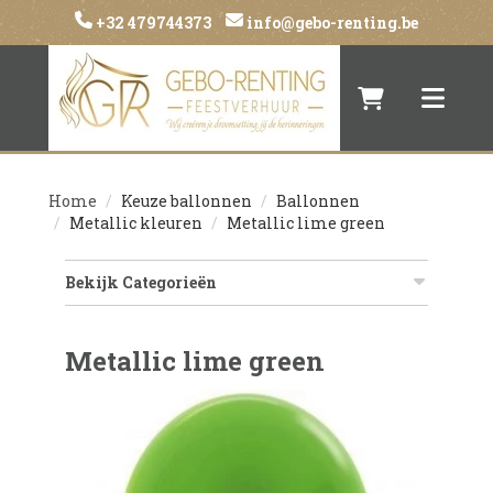
+32 479744373
info@gebo-renting.be
Naar winkelwa
Toggle 
Home
Keuze ballonnen
Ballonnen
Metallic kleuren
Metallic lime green
Bekijk Categorieën
Metallic lime green