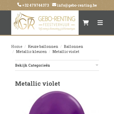
+32 479744373
info@gebo-renting.be
Naar winkelwa
Toggle 
Home
Keuze ballonnen
Ballonnen
Metallic kleuren
Metallic violet
Bekijk Categorieën
Metallic violet