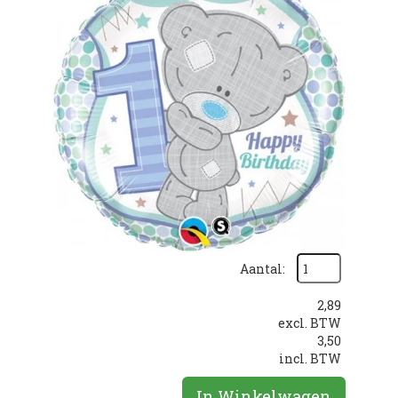
Aantal:
2,89
excl. BTW
3,50
incl. BTW
In Winkelwagen