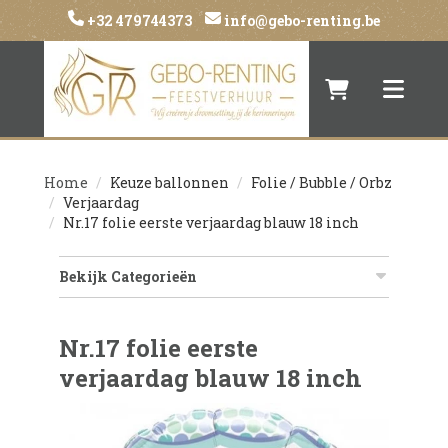
+32 479744373
info@gebo-renting.be
Naar winkelwa
Toggle 
Home
Keuze ballonnen
Folie / Bubble / Orbz
Verjaardag
Nr.17 folie eerste verjaardag blauw 18 inch
Bekijk Categorieën
Nr.17 folie eerste
verjaardag blauw 18 inch