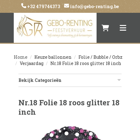
+32 479744373
info@gebo-renting.be
Naar winkelwa
Toggle 
Home
Keuze ballonnen
Folie / Bubble / Orbz
Verjaardag
Nr.18 Folie 18 roos glitter 18 inch
Bekijk Categorieën
Nr.18 Folie 18 roos glitter 18
inch