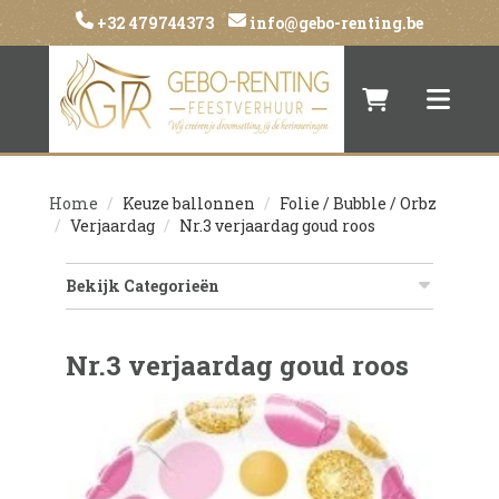
+32 479744373
info@gebo-renting.be
Naar winkelwa
Toggle 
Home
Keuze ballonnen
Folie / Bubble / Orbz
Verjaardag
Nr.3 verjaardag goud roos
Bekijk Categorieën
Nr.3 verjaardag goud roos