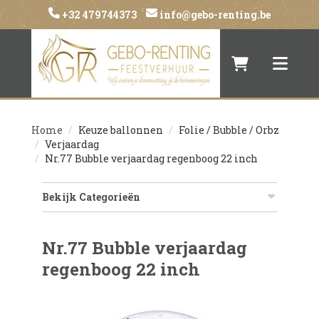
+32 479744373
info@gebo-renting.be
Naar winkelwa
Toggle 
Home
Keuze ballonnen
Folie / Bubble / Orbz
Verjaardag
Nr.77 Bubble verjaardag regenboog 22 inch
Bekijk Categorieën
Nr.77 Bubble verjaardag
regenboog 22 inch