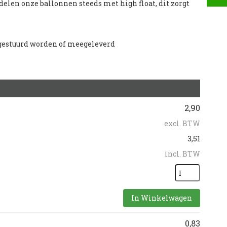
delen onze ballonnen steeds met high float, dit zorgt
pgestuurd worden of meegeleverd
2,90
excl. BTW
3,51
incl. BTW
In Winkelwagen
0,83