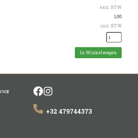
excl. BTW
1,00
incl. BTW
In Winkelwagen
facebook
instagram
VICE
+32 479744373