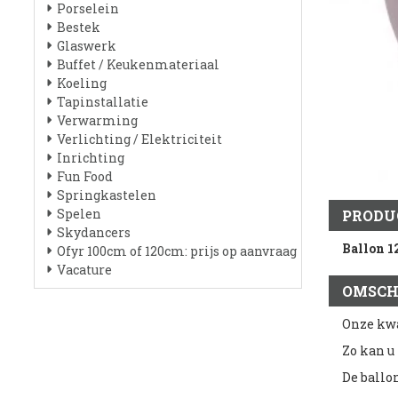
Porselein
Bestek
Glaswerk
Buffet / Keukenmateriaal
Koeling
Tapinstallatie
Verwarming
Verlichting / Elektriciteit
Inrichting
Fun Food
Springkastelen
Spelen
PRODU
Skydancers
Ballon 1
Ofyr 100cm of 120cm: prijs op aanvraag
Vacature
OMSCH
Onze kwa
Zo kan u
De ballo