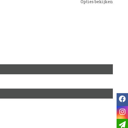
Opties bekijken
f
i