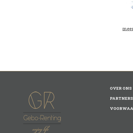
meer
OVER ONS
PARTNERS
VOORWAA