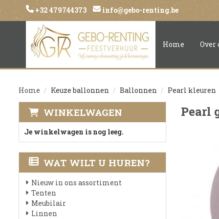
+32 479744373
info@gebo-renting.be
Home
Over 
Home
Keuze ballonnen
Ballonnen
Pearl kleuren
Pearl 
WINKELWAGEN
Je winkelwagen is nog leeg.
WAT WILT U HUREN?
Nieuw in ons assortiment
Tenten
Meubilair
Linnen