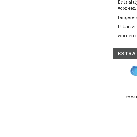
Er is al
voor een
langere 
U kan ze
worden m
EXTRA
meer