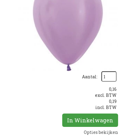
Aantal:
0,16
excl. BTW
0,19
incl. BTW
In Winkelwagen
Opties bekijken