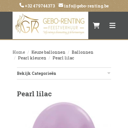
+32 479744373
info@gebo-renting.be
Naar winkelwa
Toggle 
Home
Keuze ballonnen
Ballonnen
Pearl kleuren
Pearl lilac
Bekijk Categorieën
Pearl lilac