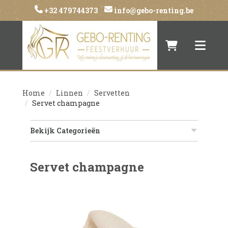
+32 479744373
info@gebo-renting.be
Naar winkelwa
Toggle 
Home
Linnen
Servetten
Servet champagne
Bekijk Categorieën
Servet champagne