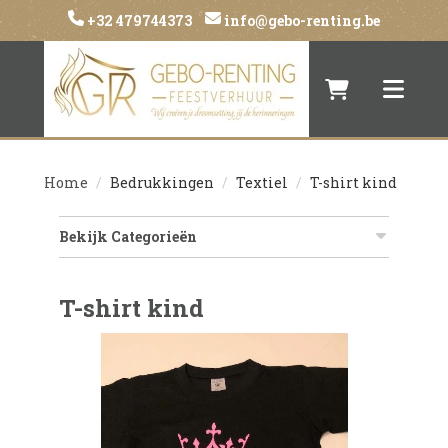
+32 479744373
info@gebo-renting.be
Naar winkelwa
Toggle 
Home
Bedrukkingen
Textiel
T-shirt kind
Bekijk Categorieën
T-shirt kind