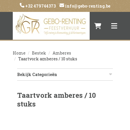
+32 479744373
info@gebo-renting.be
Naar winkelwa
Toggle 
Home
Bestek
Amberes
Taartvork amberes / 10 stuks
Bekijk Categorieën
Taartvork amberes / 10
stuks