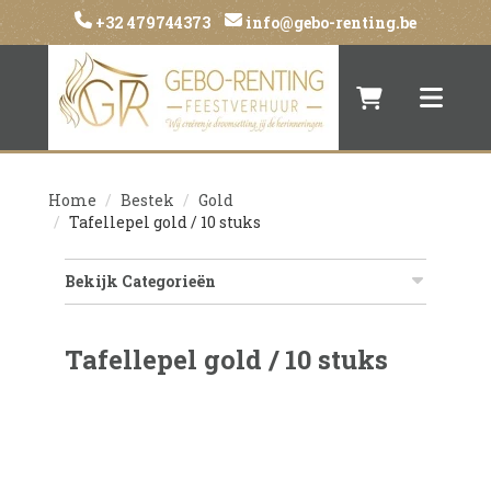
+32 479744373
info@gebo-renting.be
Naar winkelwa
Toggle 
Home
Bestek
Gold
Tafellepel gold / 10 stuks
Bekijk Categorieën
Tafellepel gold / 10 stuks