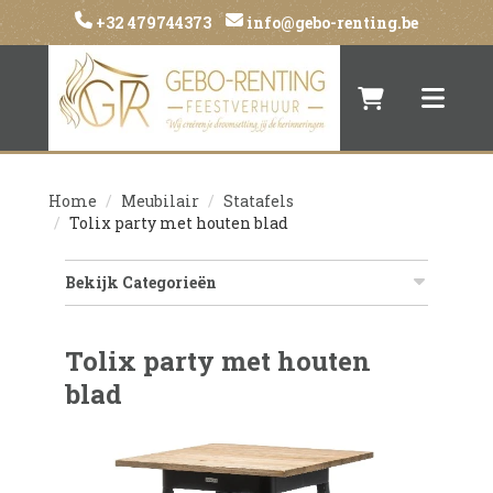
+32 479744373
info@gebo-renting.be
Naar winkelwa
Toggle 
Home
Meubilair
Statafels
Tolix party met houten blad
Bekijk Categorieën
Tolix party met houten
blad