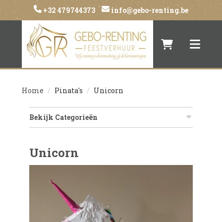
+32 479744373
info@gebo-renting.be
Naar winkelwa
Toggle 
Home
Pinata's
Unicorn
Bekijk Categorieën
Unicorn