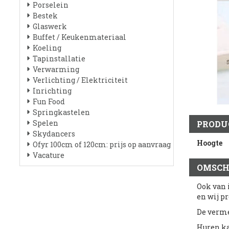
Porselein
Bestek
Glaswerk
Buffet / Keukenmateriaal
Koeling
Tapinstallatie
Verwarming
Verlichting / Elektriciteit
Inrichting
Fun Food
Springkastelen
Spelen
PRODU
Skydancers
Hoogte
Ofyr 100cm of 120cm: prijs op aanvraag
Vacature
OMSCH
Ook van 
en wij pr
De verme
Huren k