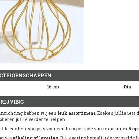
CTEIGENSCHAPPEN
16 cm
Dia
RIJVING
inrichting hebben wij een
leuk assortiment
. Zoeken jullie iets 
oberen jullie verder te helpen.
lde eenheidsprijs is voor een huurperiode van maximum
5 op
an via
afhaling of levering
. Bij levering betaalt u de vermelde