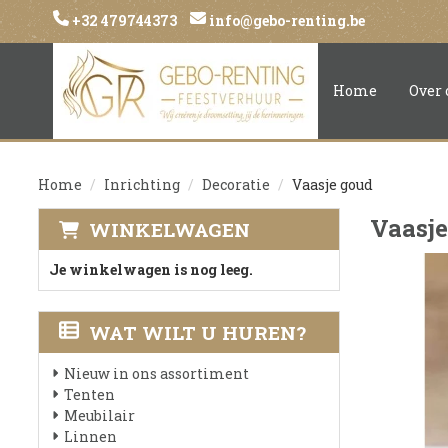
+32 479744373
info@gebo-renting.be
Home
Over 
Home
Inrichting
Decoratie
Vaasje goud
Vaasje
WINKELWAGEN
Je winkelwagen is nog leeg.
WAT WILT U HUREN?
Nieuw in ons assortiment
Tenten
Meubilair
Linnen