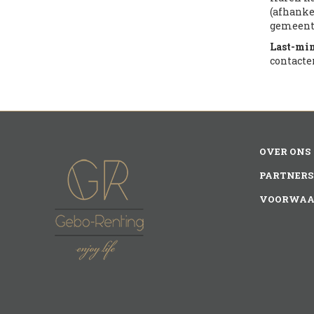
(afhanke
gemeente
Last-mi
contacte
OVER ONS
PARTNERS
VOORWAA