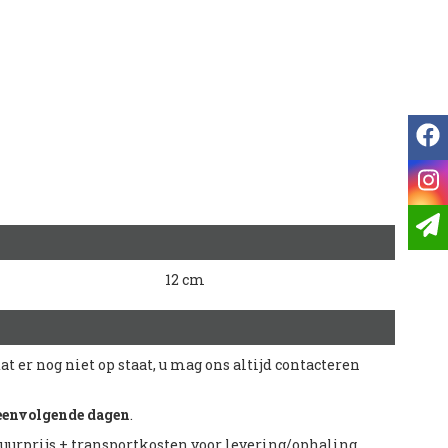
f
i
12 cm
dat er nog niet op staat, u mag ons altijd contacteren
eenvolgende dagen
.
 huurprijs + transportkosten voor levering/ophaling