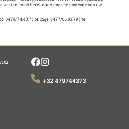
ze kosten exact berekenen door de postcode van uw
o: 0479/74.43.73 of Inge: 0477/66.83.79 ) te
facebook
instagram
VICE
+32 479744373