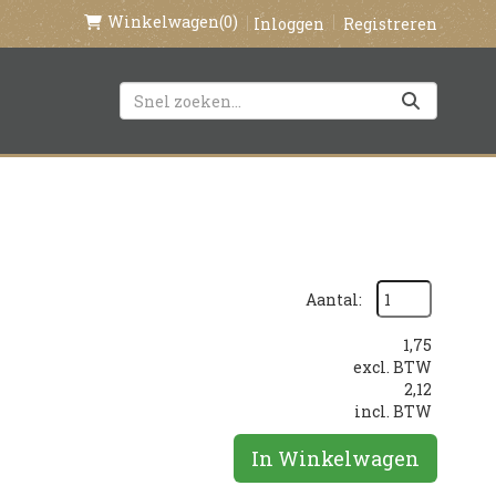
Winkelwagen
(0)
Inloggen
Registreren
Aantal:
1,75
excl. BTW
2,12
incl. BTW
In Winkelwagen