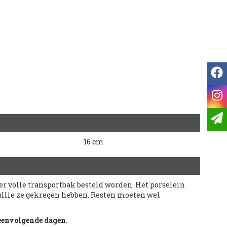
f
i
16 cm
r volle transportbak besteld worden. Het porselein
 jullie ze gekregen hebben. Resten moeten wel
eenvolgende dagen
.