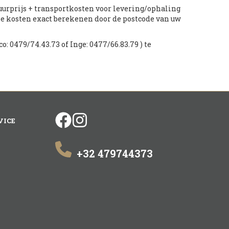
huurprijs + transportkosten voor levering/ophaling
ze kosten exact berekenen door de postcode van uw
o: 0479/74.43.73 of Inge: 0477/66.83.79 ) te
facebook
instagram
VICE
+32 479744373