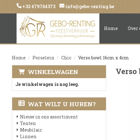
+32 479744373
info@gebo-renting.be
Home
Over 
Home
Porselein
Chic
Verso bowl 16cm x 4cm
Verso
WINKELWAGEN
Je winkelwagen is nog leeg.
WAT WILT U HUREN?
Nieuw in ons assortiment
Tenten
Meubilair
Linnen