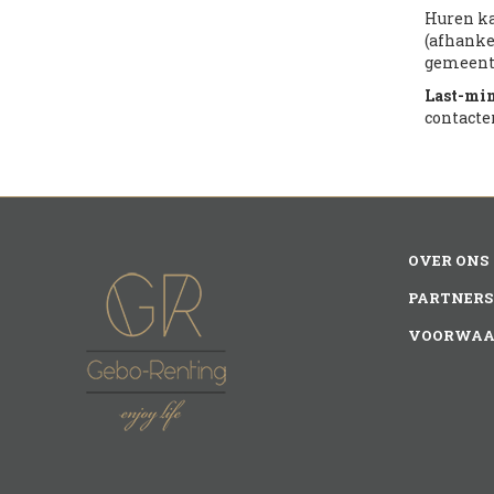
Huren ka
(afhanke
gemeente
Last-mi
contacte
OVER ONS
PARTNERS
VOORWAA