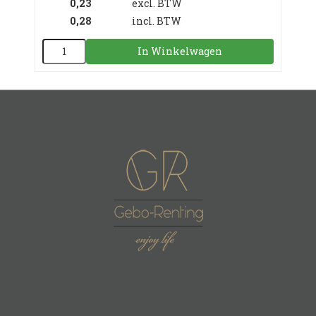
0,23
excl. BTW
0,28
incl. BTW
In Winkelwagen