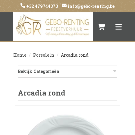
+32 479744373
info@gebo-renting.be
Naar winkelwa
Toggle 
Home
Porselein
Arcadia rond
Bekijk Categorieën
Arcadia rond