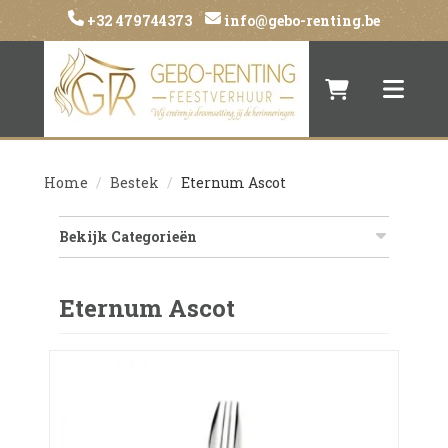
+32 479744373
info@gebo-renting.be
Naar winkelwa
Toggle 
Home
Bestek
Eternum Ascot
Bekijk Categorieën
Eternum Ascot