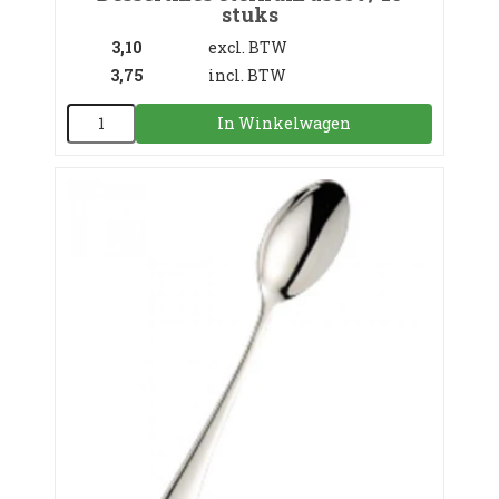
stuks
3,10
excl. BTW
3,75
incl. BTW
In Winkelwagen