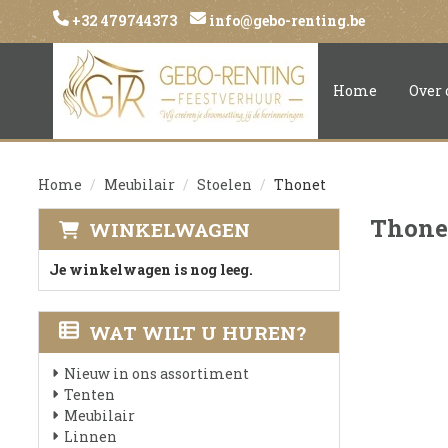
+32 479744373
info@gebo-renting.be
Home
Over 
Home
Meubilair
Stoelen
Thonet
Thone
WINKELWAGEN
Je winkelwagen is nog leeg.
WAT WILT U HUREN?
Nieuw in ons assortiment
Tenten
Meubilair
Linnen