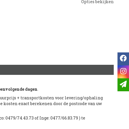
Opties bekijken
f
i
eenvolgende dagen
.
 huurprijs + transportkosten voor levering/ophaling
ze kosten exact berekenen door de postcode van uw
o: 0479/74.43.73 of Inge: 0477/66.83.79 ) te