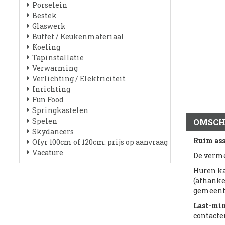
Porselein
Bestek
Glaswerk
Buffet / Keukenmateriaal
Koeling
Tapinstallatie
Verwarming
Verlichting / Elektriciteit
Inrichting
Fun Food
Springkastelen
Spelen
OMSCH
Skydancers
Ruim as
Ofyr 100cm of 120cm: prijs op aanvraag
Vacature
De verme
Huren k
(afhanke
gemeente
Last-mi
contacte