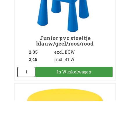
Junior pvc stoeltje
blauw/geel/roos/rood
2,05
excl. BTW
2,48
incl. BTW
In Winkelwagen