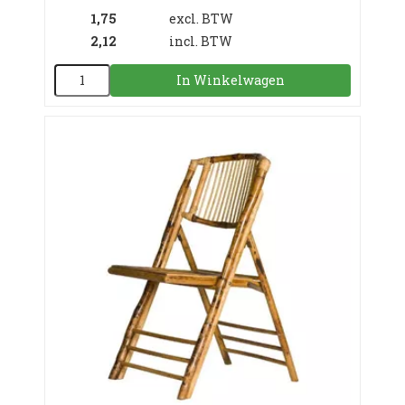
1,75
excl. BTW
2,12
incl. BTW
In Winkelwagen