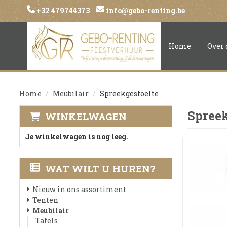
+32 479744373
info@gebo-renting.be
Home
Over 
Home
Meubilair
Spreekgestoelte
Spreek
WINKELWAGEN
Je winkelwagen is nog leeg.
WAT WILT U HUREN?
Nieuw in ons assortiment
Tenten
Meubilair
Tafels