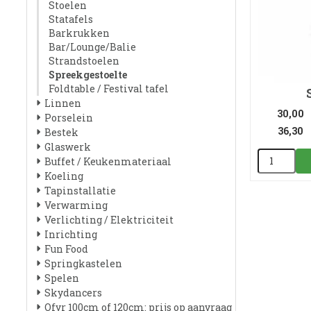
Stoelen
Statafels
Barkrukken
Bar/Lounge/Balie
Strandstoelen
Spreekgestoelte
Foldtable / Festival tafel
Linnen
30,00
Porselein
36,30
Bestek
Glaswerk
Buffet / Keukenmateriaal
Koeling
Tapinstallatie
Verwarming
Verlichting / Elektriciteit
Inrichting
Fun Food
Springkastelen
Spelen
Skydancers
Ofyr 100cm of 120cm: prijs op aanvraag